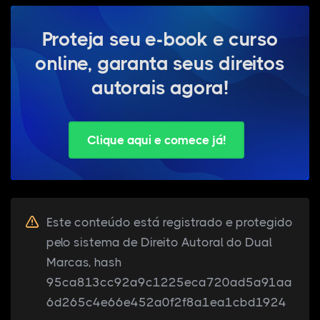
Proteja seu e-book e curso
online, garanta seus direitos
autorais agora!
Clique aqui e comece já!
Este conteúdo está registrado e protegido
pelo sistema de Direito Autoral do Dual
Marcas, hash
95ca813cc92a9c1225eca720ad5a91aa
6d265c4e66e452a0f2f8a1ea1cbd1924