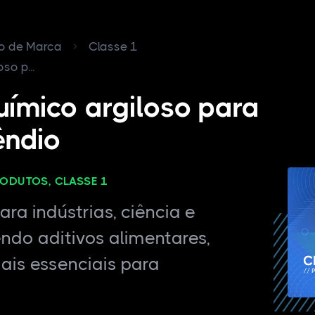
ro de Marca
Classe 1
o p...
ímico argiloso para
êndio
RODUTOS, CLASSE 1
ra indústrias, ciência e
endo aditivos alimentares,
ais essenciais para