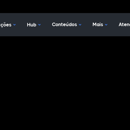
Nossas Soluções
Hub
Conteúdos
Mais
Aten
uções
Hub