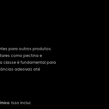
entes para outros produtos.
ntares como pectina e
ssa classe é fundamental para
tâncias adesivas até
ímico
. Isso inclui: