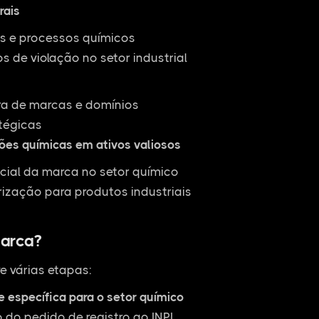
rais
as e processos químicos
 de violação no setor industrial
ra de marcas e domínios
tégicas
ões químicas em ativos valiosos
cial da marca no setor químico
rização para produtos industriais
arca?
e várias etapas:
e específica para o setor químico
do pedido de registro ao INPI