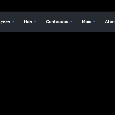
Nossas Soluções
Hub
Conteúdos
Mais
Aten
uções
Hub