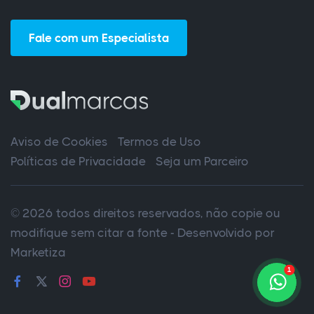
Fale com um Especialista
Aviso de Cookies
Termos de Uso
Políticas de Privacidade
Seja um Parceiro
© 2026 todos direitos reservados, não copie ou
modifique sem citar a fonte - Desenvolvido por
Marketiza
1