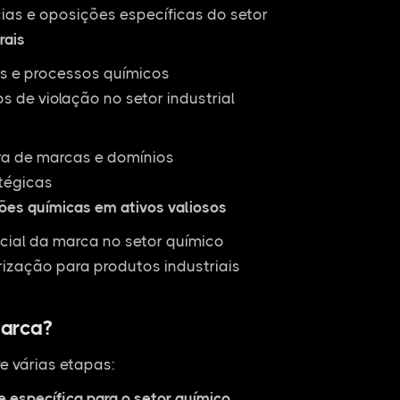
ias e oposições específicas do setor
rais
as e processos químicos
 de violação no setor industrial
ra de marcas e domínios
tégicas
ões químicas em ativos valiosos
cial da marca no setor químico
rização para produtos industriais
arca?
e várias etapas:
e específica para o setor químico