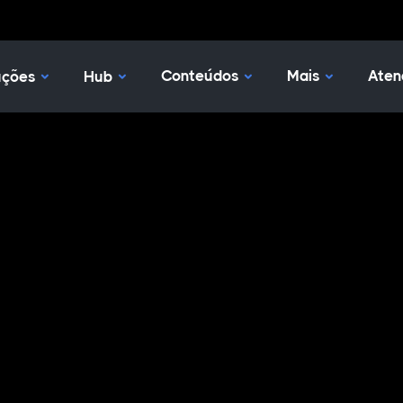
Nossas Soluções
Hub
Conteúdos
Mais
Aten
uções
Hub