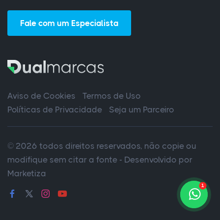
Fale com um Especialista
Aviso de Cookies
Termos de Uso
Políticas de Privacidade
Seja um Parceiro
© 2026 todos direitos reservados, não copie ou
modifique sem citar a fonte - Desenvolvido por
Marketiza
1