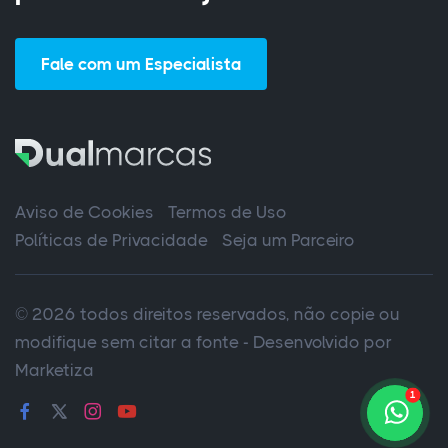
Fale com um Especialista
Aviso de Cookies
Termos de Uso
Políticas de Privacidade
Seja um Parceiro
© 2026 todos direitos reservados, não copie ou
modifique sem citar a fonte - Desenvolvido por
Marketiza
1