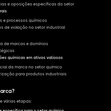
ias e oposições específicas do setor
rais
as e processos químicos
 de violação no setor industrial
ra de marcas e domínios
tégicas
ões químicas em ativos valiosos
cial da marca no setor químico
rização para produtos industriais
arca?
e várias etapas:
e específica para o setor químico