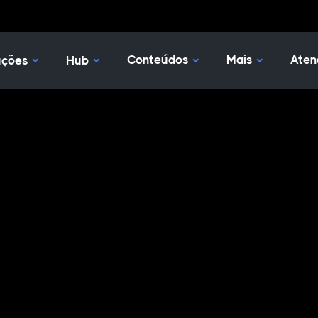
Nossas Soluções
Hub
Conteúdos
Mais
Aten
uções
Hub