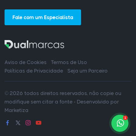
Fale com um Especialista
Aviso de Cookies
Termos de Uso
Políticas de Privacidade
Seja um Parceiro
© 2026 todos direitos reservados, não copie ou
modifique sem citar a fonte - Desenvolvido por
Marketiza
1