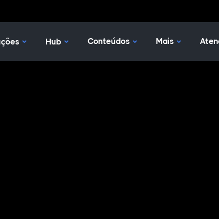
Nossas Soluções
Hub
Conteúdos
Mais
Aten
uções
Hub