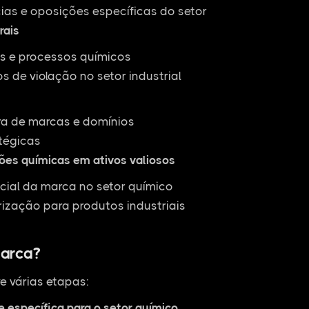
ias e oposições específicas do setor
rais
as e processos químicos
 de violação no setor industrial
ra de marcas e domínios
tégicas
ões químicas em ativos valiosos
cial da marca no setor químico
rização para produtos industriais
arca?
e várias etapas:
e específica para o setor químico