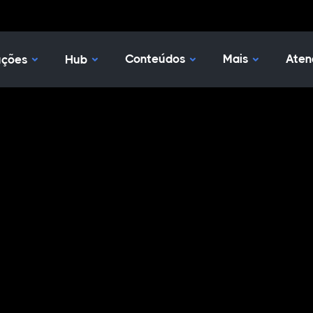
Nossas Soluções
Hub
Conteúdos
Mais
Aten
uções
Hub