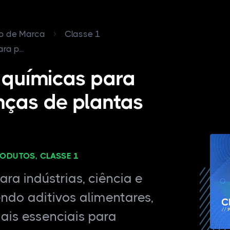
ro de Marca
Classe 1
a p...
 químicas para
nças de plantas
RODUTOS, CLASSE 1
ra indústrias, ciência e
endo aditivos alimentares,
ais essenciais para