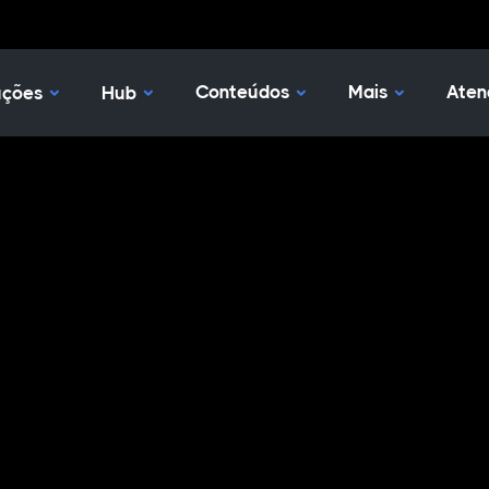
Nossas Soluções
Hub
Conteúdos
Mais
Aten
uções
Hub