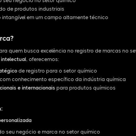
o seu negócio no setor químico
o de produtos industriais
o intangível em um campo altamente técnico
rca?
ara quem busca excelência no registro de marcas no s
intelectual
, oferecemos:
ratégico
de registro para o setor químico
com conhecimento específico da indústria química
cionais e internacionais
para produtos químicos
:
personalizada
do seu negócio e marca no setor químico