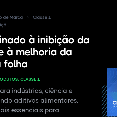
ro de Marca
Classe 1
çã...
inado à inibição da
 à melhoria da
 folha
RODUTOS, CLASSE 1
ra indústrias, ciência e
endo aditivos alimentares,
ais essenciais para