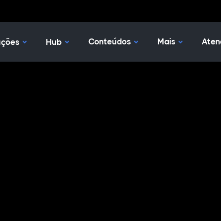
Nossas Soluções
Hub
Conteúdos
Mais
Aten
uções
Hub