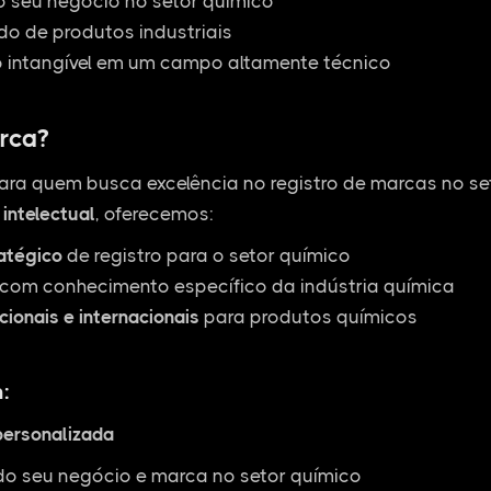
o seu negócio no setor químico
o de produtos industriais
o intangível em um campo altamente técnico
rca?
ara quem busca excelência no registro de marcas no s
intelectual
, oferecemos:
ratégico
de registro para o setor químico
com conhecimento específico da indústria química
cionais e internacionais
para produtos químicos
:
personalizada
do seu negócio e marca no setor químico