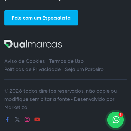
Fale com um Especialista
Aviso de Cookies
Termos de Uso
Políticas de Privacidade
Seja um Parceiro
© 2026 todos direitos reservados, não copie ou
modifique sem citar a fonte - Desenvolvido por
Marketiza
1