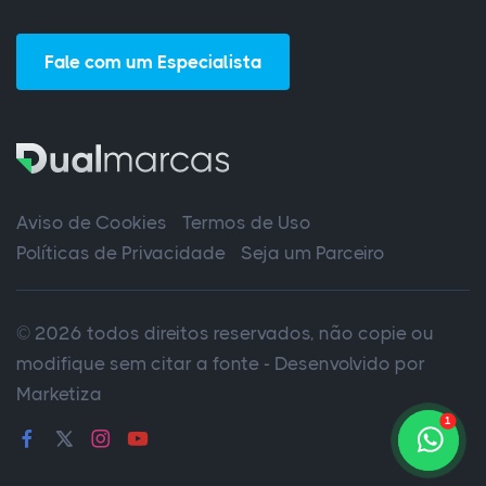
Fale com um Especialista
Aviso de Cookies
Termos de Uso
Políticas de Privacidade
Seja um Parceiro
© 2026 todos direitos reservados, não copie ou
modifique sem citar a fonte - Desenvolvido por
Marketiza
1