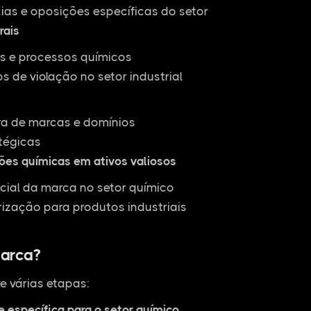
ias e oposições específicas do setor
rais
as e processos químicos
 de violação no setor industrial
ra de marcas e domínios
tégicas
ões químicas em ativos valiosos
cial da marca no setor químico
rização para produtos industriais
arca?
e várias etapas:
e específica para o setor químico