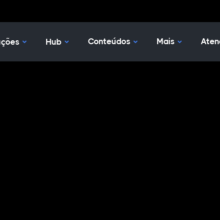
Nossas Soluções
Hub
Conteúdos
Mais
Aten
uções
Hub