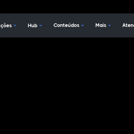
Nossas Soluções
Hub
Conteúdos
Mais
Aten
uções
Hub