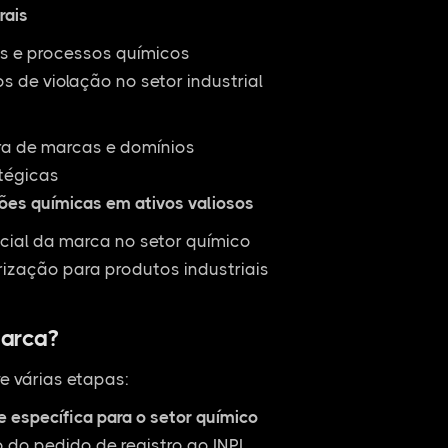
rais
as e processos químicos
 de violação no setor industrial
ra de marcas e domínios
tégicas
ões químicas em ativos valiosos
cial da marca no setor químico
rização para produtos industriais
arca?
e várias etapas:
e específica para o setor químico
do pedido de registro ao INPI