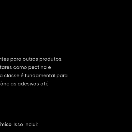
entes para outros produtos.
ntares como pectina e
ssa classe é fundamental para
tâncias adesivas até
ímico
. Isso inclui: