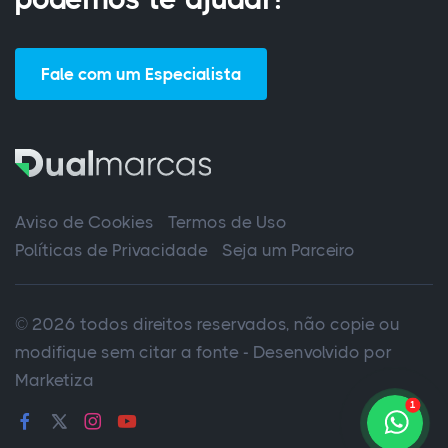
Fale com um Especialista
Aviso de Cookies
Termos de Uso
Políticas de Privacidade
Seja um Parceiro
© 2026 todos direitos reservados, não copie ou
modifique sem citar a fonte - Desenvolvido por
Marketiza
1