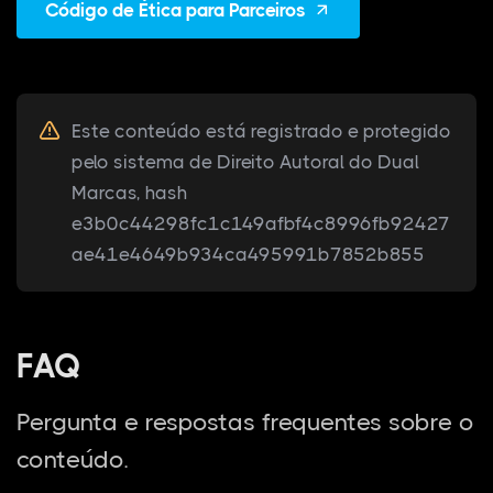
Código de Ética para Parceiros
Este conteúdo está registrado e protegido
pelo sistema de Direito Autoral do Dual
Marcas, hash
e3b0c44298fc1c149afbf4c8996fb92427
ae41e4649b934ca495991b7852b855
FAQ
Pergunta e respostas frequentes sobre o
conteúdo.