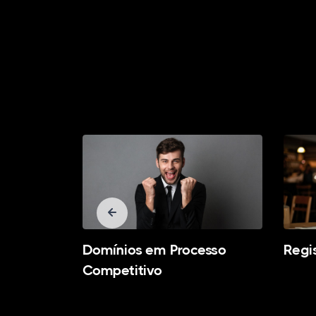
al
Domínios em Processo
Regi
Competitivo