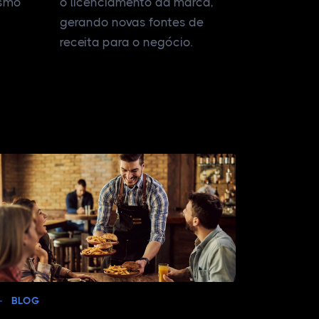
ismo
o licenciamento da marca,
gerando novas fontes de
receita para o negócio.
BLOG
Assegure 
empreend
em 2025
BLOG